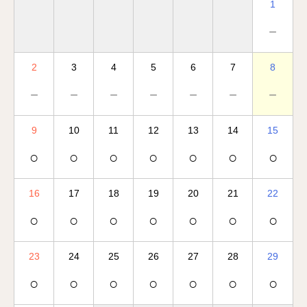
1
－
2
3
4
5
6
7
8
－
－
－
－
－
－
－
9
10
11
12
13
14
15
○
○
○
○
○
○
○
16
17
18
19
20
21
22
○
○
○
○
○
○
○
23
24
25
26
27
28
29
○
○
○
○
○
○
○